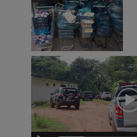
Tocador
de
vídeo