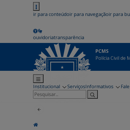
ir para conteúdo
ir para navegação
ir para b
ouvidoria
transparência
PCMS
Polícia Civil de
Institucional
Serviços
Informativos
Fal
Pesquisar
por: