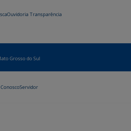
usca
Ouvidoria
Transparência
 Mato Grosso do Sul
e Conosco
Servidor