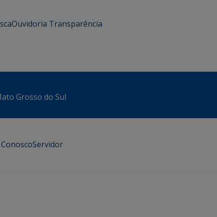
usca
Ouvidoria
Transparência
 Mato Grosso do Sul
e Conosco
Servidor