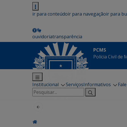
ir para conteúdo
ir para navegação
ir para b
ouvidoria
transparência
PCMS
Polícia Civil de
Institucional
Serviços
Informativos
Fal
Pesquisar
por: