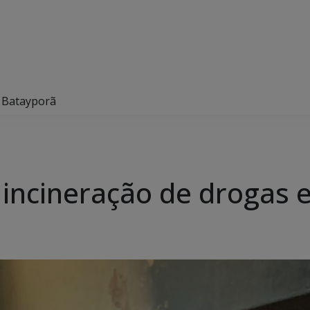
m Batayporã
iza incineração de droga