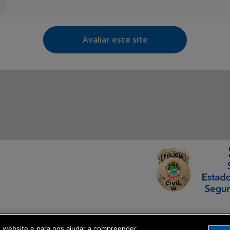
Avaliar este site
ormação Digital
o website e para nos ajudar a compreender