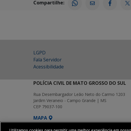
Compartilhe:
LGPD
Fala Servidor
Acessibilidade
POLÍCIA CIVIL DE MATO GROSSO DO SUL
Rua Desembargador Leão Neto do Carmo 1203
Jardim Veraneio - Campo Grande | MS
CEP 79037-100
MAPA
SETDIG | Secretaria-Executiva de Transf
Utilizamos cookies para permitir uma melhor experiência em noss