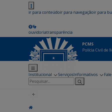
ir para conteúdo
ir para navegação
ir para b
ouvidoria
transparência
PCMS
Polícia Civil de
Institucional
Serviços
Informativos
Fal
Pesquisar
por: