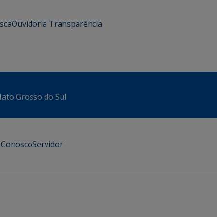
usca
Ouvidoria
Transparência
 Mato Grosso do Sul
e Conosco
Servidor