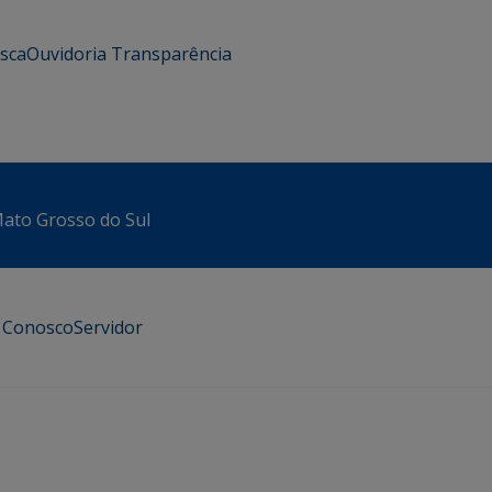
usca
Ouvidoria
Transparência
 Mato Grosso do Sul
e Conosco
Servidor