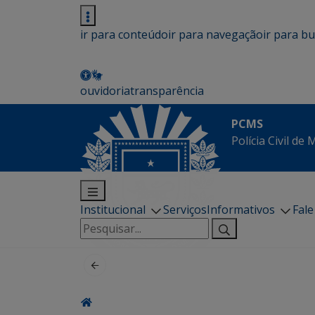
ir para conteúdo
ir para navegação
ir para b
ouvidoria
transparência
PCMS
Polícia Civil de
Institucional
Serviços
Informativos
Fal
Pesquisar
por: