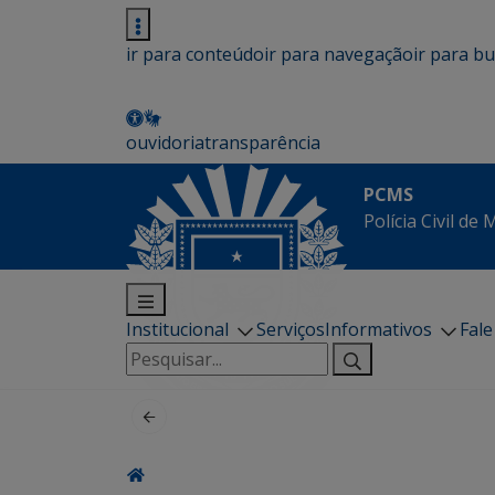
ir para conteúdo
ir para navegação
ir para b
ouvidoria
transparência
PCMS
Polícia Civil de
Institucional
Serviços
Informativos
Fal
Pesquisar
por: