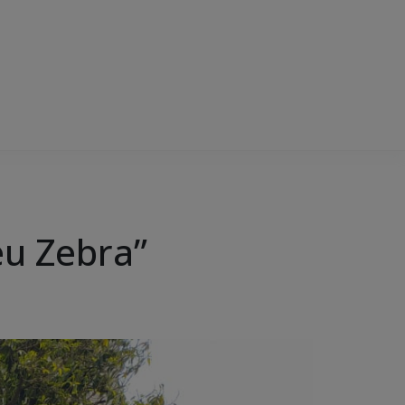
Deu Zebra”