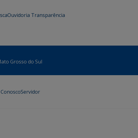
usca
Ouvidoria
Transparência
 Mato Grosso do Sul
e Conosco
Servidor