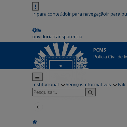
ir para conteúdo
ir para navegação
ir para b
ouvidoria
transparência
PCMS
Polícia Civil de
Institucional
Serviços
Informativos
Fal
Pesquisar
por: