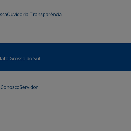
usca
Ouvidoria
Transparência
 Mato Grosso do Sul
e Conosco
Servidor