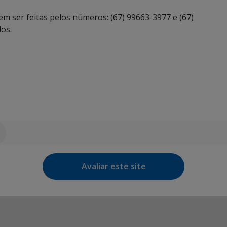
m ser feitas pelos números: (67) 99663-3977 e (67)
os.
Avaliar este site