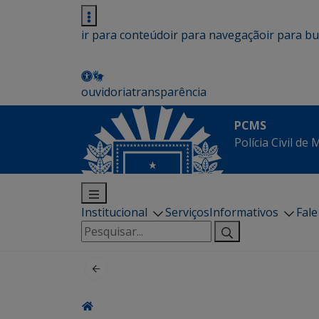
ir para conteúdo
ir para navegação
ir para b
ouvidoria
transparência
PCMS
Polícia Civil de
Institucional
Serviços
Informativos
Fal
Pesquisar
por: