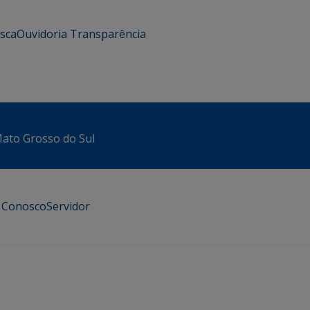
usca
Ouvidoria
Transparência
 Mato Grosso do Sul
e Conosco
Servidor