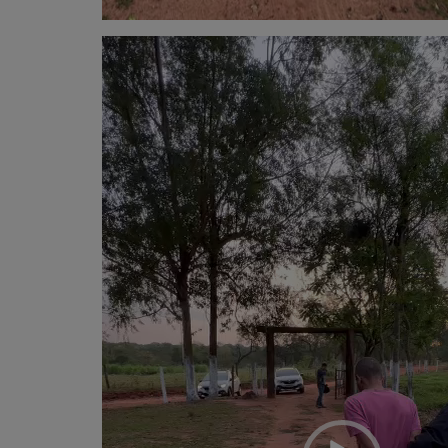
Tocador
de
vídeo