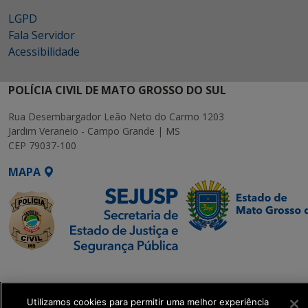
LGPD
Fala Servidor
Acessibilidade
POLÍCIA CIVIL DE MATO GROSSO DO SUL
Rua Desembargador Leão Neto do Carmo 1203
Jardim Veraneio - Campo Grande | MS
CEP 79037-100
MAPA
SETDIG | Secretaria-
Executiva de
Transformação Digital
Utilizamos cookies para permitir uma melhor experiência