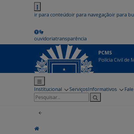
ir para conteúdo
ir para navegação
ir para b
ouvidoria
transparência
PCMS
Polícia Civil de
Institucional
Serviços
Informativos
Fal
Pesquisar
por: