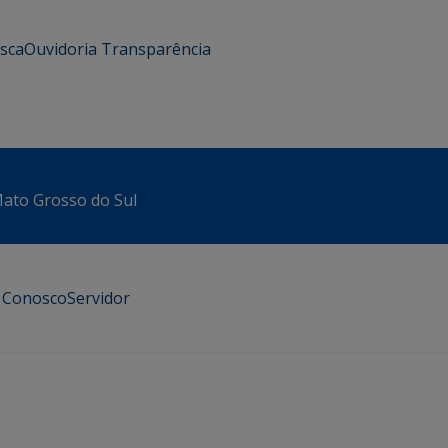
usca
Ouvidoria
Transparência
 Mato Grosso do Sul
e Conosco
Servidor