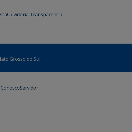
usca
Ouvidoria
Transparência
 Mato Grosso do Sul
e Conosco
Servidor