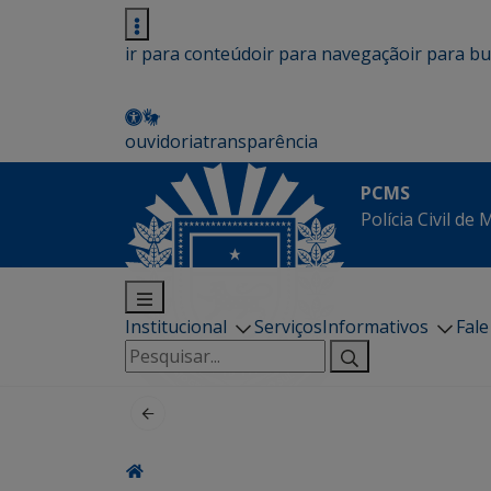
ir para conteúdo
ir para navegação
ir para b
ouvidoria
transparência
PCMS
Polícia Civil de
Institucional
Serviços
Informativos
Fal
Pesquisar
por: