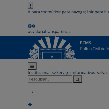
ir para conteúdo
ir para navegação
ir para b
ouvidoria
transparência
PCMS
Polícia Civil de
Institucional
Serviços
Informativos
Fal
Pesquisar
por: