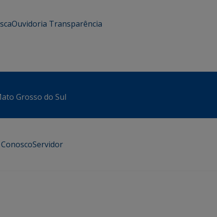
usca
Ouvidoria
Transparência
 Mato Grosso do Sul
e Conosco
Servidor