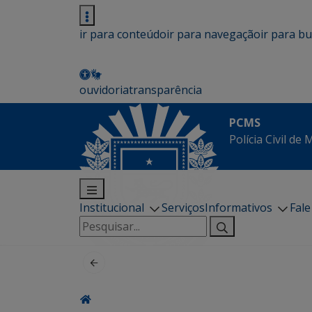
ir para conteúdo
ir para navegação
ir para b
ouvidoria
transparência
PCMS
Polícia Civil de
Institucional
Serviços
Informativos
Fal
Pesquisar
por: