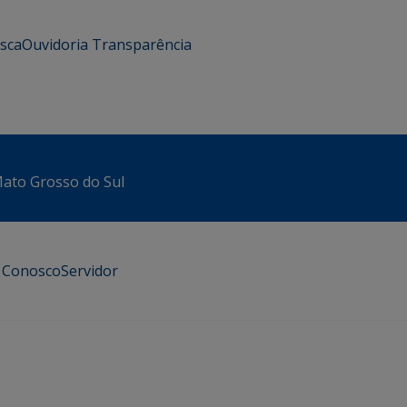
usca
Ouvidoria
Transparência
 Mato Grosso do Sul
e Conosco
Servidor