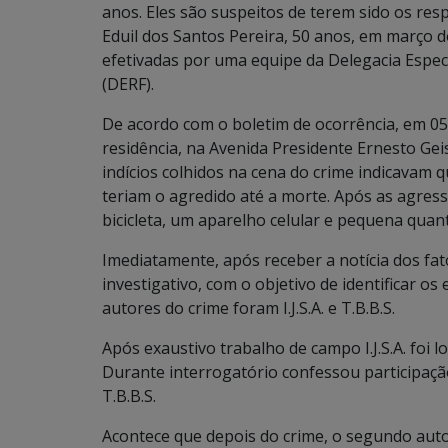
anos. Eles são suspeitos de terem sido os re
Eduil dos Santos Pereira, 50 anos, em março
efetivadas por uma equipe da Delegacia Espec
(DERF).
De acordo com o boletim de ocorrência, em 05
residência, na Avenida Presidente Ernesto Ge
indícios colhidos na cena do crime indicavam q
teriam o agredido até a morte. Após as agres
bicicleta, um aparelho celular e pequena quan
Imediatamente, após receber a notícia dos fatos
investigativo, com o objetivo de identificar os
autores do crime foram I.J.S.A. e T.B.B.S.
Após exaustivo trabalho de campo I.J.S.A. foi l
Durante interrogatório confessou participaçã
T.B.B.S.
Acontece que depois do crime, o segundo autor