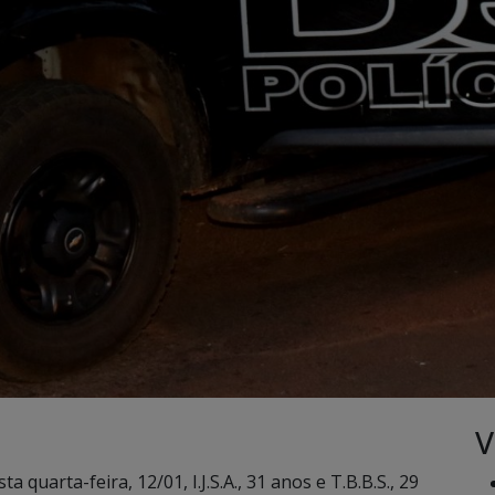
V
 quarta-feira, 12/01, I.J.S.A., 31 anos e T.B.B.S., 29