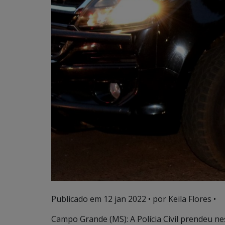
Publicado em
12 jan 2022
• por Keila Flores •
Campo Grande (MS): A Polícia Civil prendeu nesta