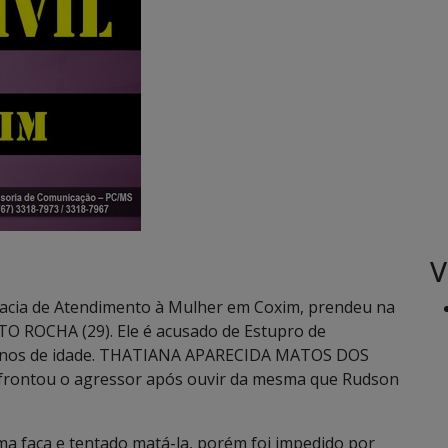
V
legacia de Atendimento à Mulher em Coxim, prendeu na
O ROCHA (29). Ele é acusado de Estupro de
 4 anos de idade. THATIANA APARECIDA MATOS DOS
nfrontou o agressor após ouvir da mesma que Rudson
ma faca e tentado matá-la, porém foi impedido por