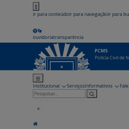
ir para conteúdo
ir para navegação
ir para b
ouvidoria
transparência
PCMS
Polícia Civil de
Institucional
Serviços
Informativos
Fal
Pesquisar
por: