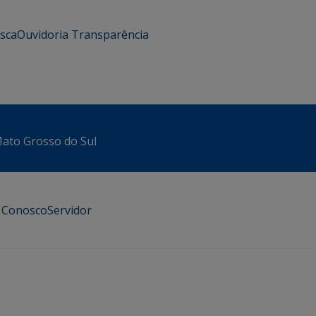
usca
Ouvidoria
Transparência
 Mato Grosso do Sul
e Conosco
Servidor