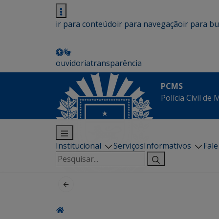
ir para conteúdo
ir para navegação
ir para b
ouvidoria
transparência
PCMS
Polícia Civil de
Institucional
Serviços
Informativos
Fal
Pesquisar
por: