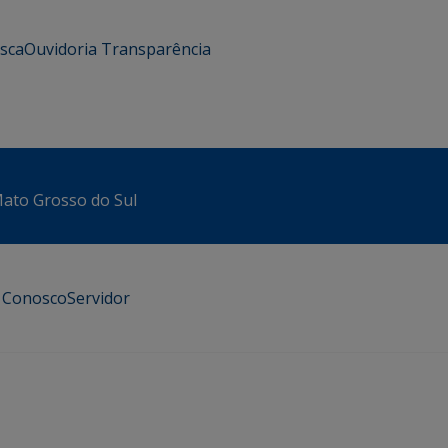
usca
Ouvidoria
Transparência
 Mato Grosso do Sul
e Conosco
Servidor