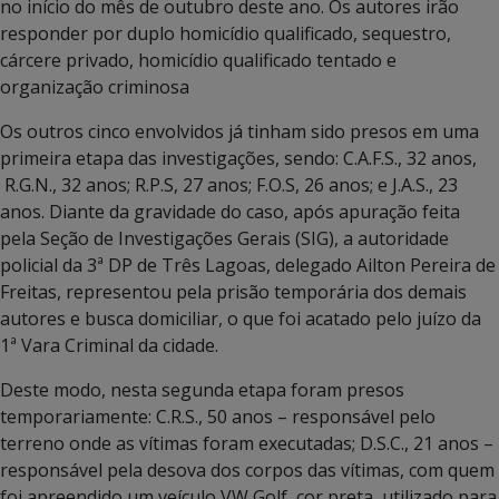
no início do mês de outubro deste ano. Os autores irão
responder por duplo homicídio qualificado, sequestro,
cárcere privado, homicídio qualificado tentado e
organização criminosa
Os outros cinco envolvidos já tinham sido presos em uma
primeira etapa das investigações, sendo: C.A.F.S., 32 anos,
R.G.N., 32 anos; R.P.S, 27 anos; F.O.S, 26 anos; e J.A.S., 23
anos. Diante da gravidade do caso, após apuração feita
pela Seção de Investigações Gerais (SIG), a autoridade
policial da 3ª DP de Três Lagoas, delegado Ailton Pereira de
Freitas, representou pela prisão temporária dos demais
autores e busca domiciliar, o que foi acatado pelo juízo da
1ª Vara Criminal da cidade.
Deste modo, nesta segunda etapa foram presos
temporariamente: C.R.S., 50 anos – responsável pelo
terreno onde as vítimas foram executadas; D.S.C., 21 anos –
responsável pela desova dos corpos das vítimas, com quem
foi apreendido um veículo VW Golf, cor preta, utilizado para