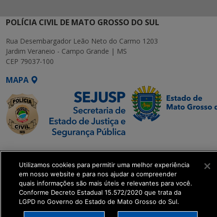
POLÍCIA CIVIL DE MATO GROSSO DO SUL
Rua Desembargador Leão Neto do Carmo 1203
Jardim Veraneio - Campo Grande | MS
CEP 79037-100
MAPA
SETDIG | Secretaria-
Executiva de
Utilizamos cookies para permitir uma melhor experiência
Transformação Digital
em nosso website e para nos ajudar a compreender
quais informações são mais úteis e relevantes para você.
Conforme Decreto Estadual 15.572/2020 que trata da
get_footer();
LGPD no Governo do Estado de Mato Grosso do Sul.