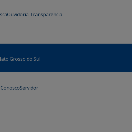
usca
Ouvidoria
Transparência
 Mato Grosso do Sul
e Conosco
Servidor