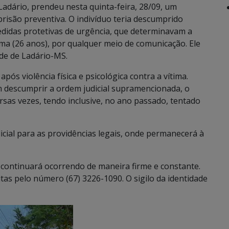
 Ladário, prendeu nesta quinta-feira, 28/09, um
isão preventiva. O indivíduo teria descumprido
edidas protetivas de urgência, que determinavam a
ma (26 anos), por qualquer meio de comunicação. Ele
ade de Ladário-MS.
ós violência física e psicológica contra a vítima.
 descumprir a ordem judicial supramencionada, o
ersas vezes, tendo inclusive, no ano passado, tentado
icial para as providências legais, onde permanecerá à
me continuará ocorrendo de maneira firme e constante.
as pelo número (67) 3226-1090. O sigilo da identidade