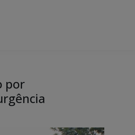
o por
urgência