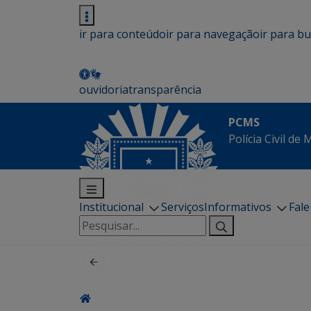
ir para conteúdo
ir para navegação
ir para b
ouvidoria
transparência
PCMS
Polícia Civil de
Institucional
Serviços
Informativos
Fal
Pesquisar
por: