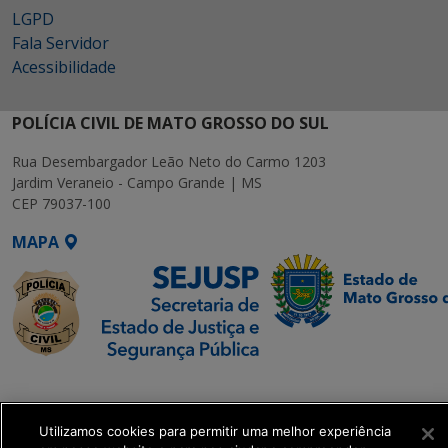
LGPD
Fala Servidor
Acessibilidade
POLÍCIA CIVIL DE MATO GROSSO DO SUL
Rua Desembargador Leão Neto do Carmo 1203
Jardim Veraneio - Campo Grande | MS
CEP 79037-100
MAPA
SETDIG | Secretaria-
Executiva de
Transformação Digital
Utilizamos cookies para permitir uma melhor experiência