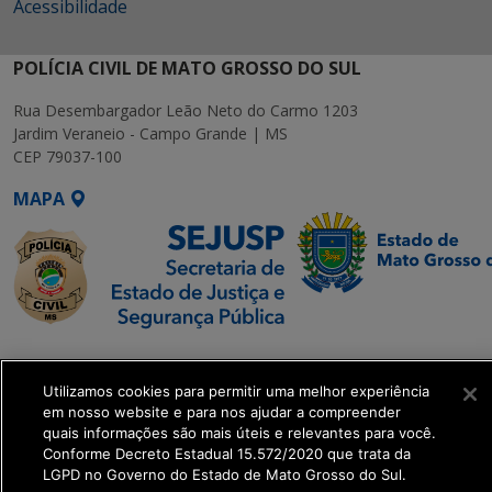
Acessibilidade
POLÍCIA CIVIL DE MATO GROSSO DO SUL
Rua Desembargador Leão Neto do Carmo 1203
Jardim Veraneio - Campo Grande | MS
CEP 79037-100
MAPA
SETDIG | Secretaria-
Executiva de
Utilizamos cookies para permitir uma melhor experiência
Transformação Digital
em nosso website e para nos ajudar a compreender
quais informações são mais úteis e relevantes para você.
Conforme Decreto Estadual 15.572/2020 que trata da
get_footer();
LGPD no Governo do Estado de Mato Grosso do Sul.