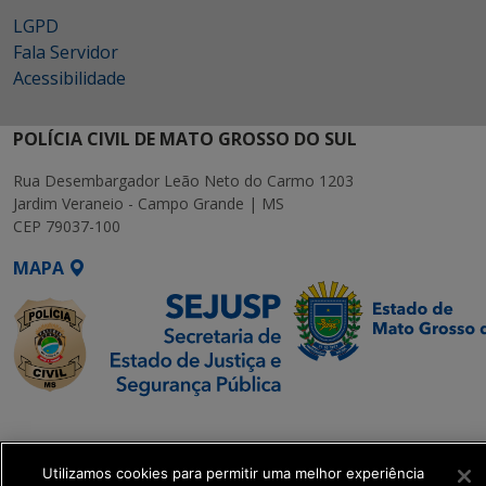
LGPD
Fala Servidor
Acessibilidade
POLÍCIA CIVIL DE MATO GROSSO DO SUL
Rua Desembargador Leão Neto do Carmo 1203
Jardim Veraneio - Campo Grande | MS
CEP 79037-100
MAPA
SETDIG | Secretaria-
Executiva de
Transformação Digital
Utilizamos cookies para permitir uma melhor experiência