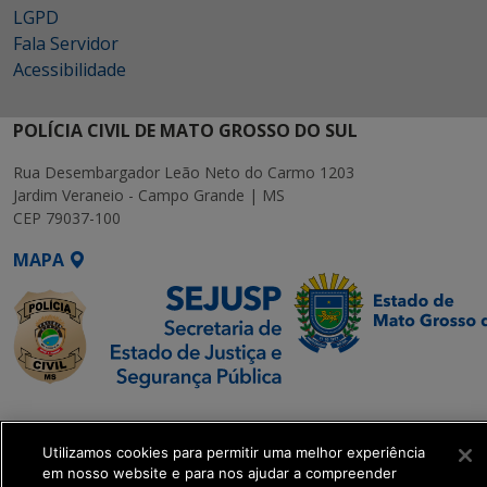
LGPD
Fala Servidor
Acessibilidade
POLÍCIA CIVIL DE MATO GROSSO DO SUL
Rua Desembargador Leão Neto do Carmo 1203
Jardim Veraneio - Campo Grande | MS
CEP 79037-100
MAPA
SETDIG | Secretaria-
Executiva de
Utilizamos cookies para permitir uma melhor experiência
Transformação Digital
em nosso website e para nos ajudar a compreender