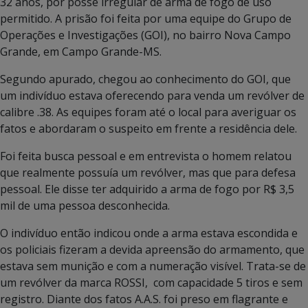
32 anos, por posse irregular de arma de fogo de uso
permitido. A prisão foi feita por uma equipe do Grupo de
Operações e Investigações (GOI), no bairro Nova Campo
Grande, em Campo Grande-MS.
Segundo apurado, chegou ao conhecimento do GOI, que
um indivíduo estava oferecendo para venda um revólver de
calibre .38. As equipes foram até o local para averiguar os
fatos e abordaram o suspeito em frente a residência dele.
Foi feita busca pessoal e em entrevista o homem relatou
que realmente possuía um revólver, mas que para defesa
pessoal. Ele disse ter adquirido a arma de fogo por R$ 3,5
mil de uma pessoa desconhecida.
O indivíduo então indicou onde a arma estava escondida e
os policiais fizeram a devida apreensão do armamento, que
estava sem munição e com a numeração visível. Trata-se de
um revólver da marca ROSSI, com capacidade 5 tiros e sem
registro. Diante dos fatos A.A.S. foi preso em flagrante e