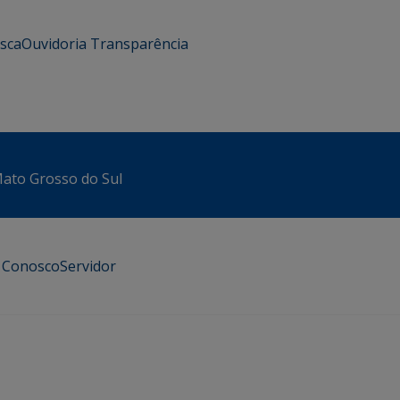
usca
Ouvidoria
Transparência
 Mato Grosso do Sul
e Conosco
Servidor