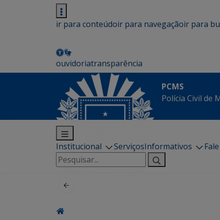
ir para conteúdo
ir para navegação
ir para b
ouvidoria
transparência
PCMS
Polícia Civil de
Institucional
Serviços
Informativos
Fal
Pesquisar
por: