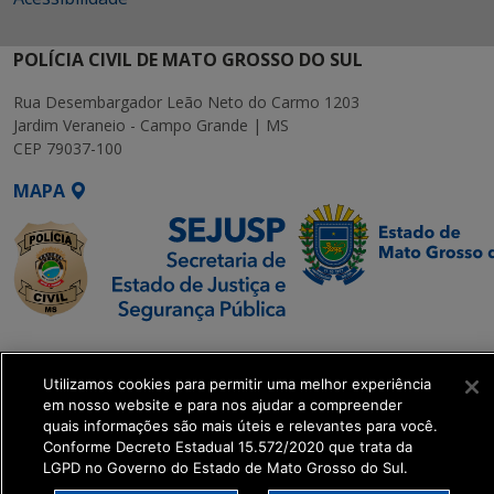
POLÍCIA CIVIL DE MATO GROSSO DO SUL
Rua Desembargador Leão Neto do Carmo 1203
Jardim Veraneio - Campo Grande | MS
CEP 79037-100
MAPA
SETDIG | Secretaria-
Executiva de
Utilizamos cookies para permitir uma melhor experiência
Transformação Digital
em nosso website e para nos ajudar a compreender
quais informações são mais úteis e relevantes para você.
Conforme Decreto Estadual 15.572/2020 que trata da
get_footer();
LGPD no Governo do Estado de Mato Grosso do Sul.