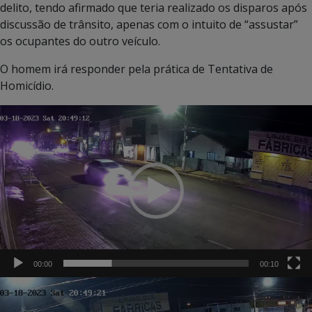
delito, tendo afirmado que teria realizado os disparos após
discussão de trânsito, apenas com o intuito de “assustar”
os ocupantes do outro veículo.
O homem irá responder pela prática de Tentativa de
Homicídio.
Tocador
de
vídeo
00:00
00:10