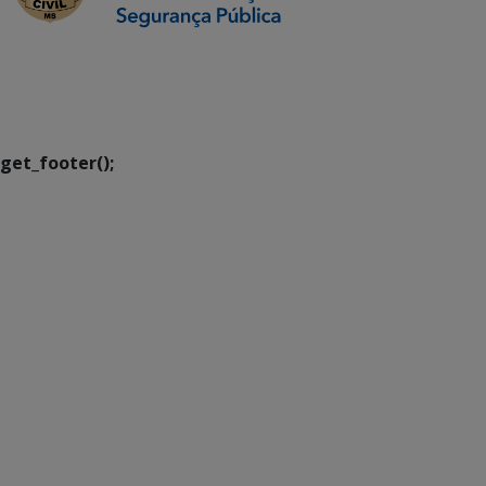
SETDIG | Secretaria-
Executiva de
Transformação Digital
get_footer();