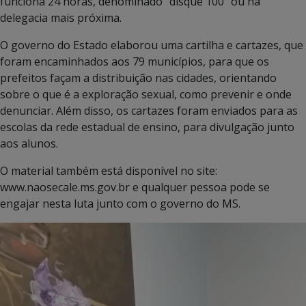
funciona 24 horas, denominado “disque 100” ou na
delegacia mais próxima.
O governo do Estado elaborou uma cartilha e cartazes, que
foram encaminhados aos 79 municípios, para que os
prefeitos façam a distribuição nas cidades, orientando
sobre o que é a exploração sexual, como prevenir e onde
denunciar. Além disso, os cartazes foram enviados para as
escolas da rede estadual de ensino, para divulgação junto
aos alunos.
O material também está disponível no site:
www.naosecale.ms.gov.br e qualquer pessoa pode se
engajar nesta luta junto com o governo do MS.
Tocador
de
vídeo