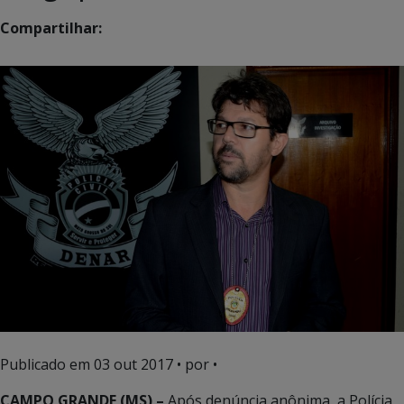
Compartilhar:
Publicado em
03 out 2017
• por •
CAMPO GRANDE (MS) –
Após denúncia anônima, a Polícia