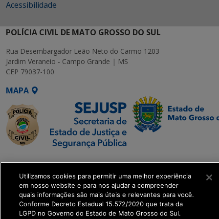
Acessibilidade
POLÍCIA CIVIL DE MATO GROSSO DO SUL
Rua Desembargador Leão Neto do Carmo 1203
Jardim Veraneio - Campo Grande | MS
CEP 79037-100
MAPA
SETDIG | Secretaria-
Executiva de
Utilizamos cookies para permitir uma melhor experiência
Transformação Digital
em nosso website e para nos ajudar a compreender
quais informações são mais úteis e relevantes para você.
Conforme Decreto Estadual 15.572/2020 que trata da
get_footer();
LGPD no Governo do Estado de Mato Grosso do Sul.