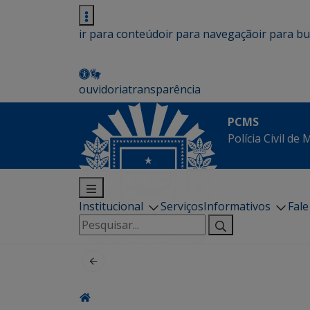
ir para conteúdo
ir para navegação
ir para b
ouvidoria
transparência
PCMS
Polícia Civil de
Institucional
Serviços
Informativos
Fal
Pesquisar
por: