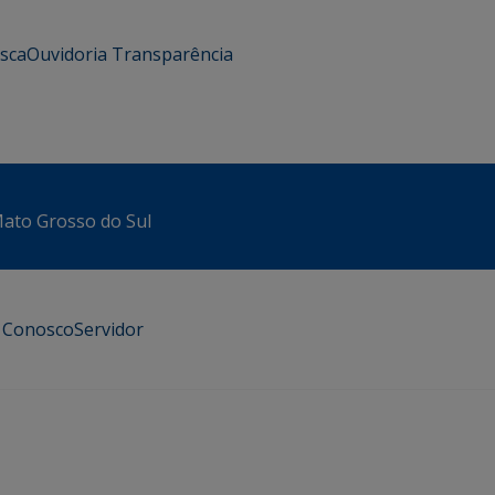
usca
Ouvidoria
Transparência
 Mato Grosso do Sul
e Conosco
Servidor