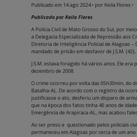
Publicado em
14 ago 2024
• por Keila Flores •
Publicado por Keila Flores
A Polícia Civil de Mato Grosso do Sul, por mei
a Delegacia Especializada de Repressão aos C
Diretoria de Inteligência Policial de Alagoas 
mandado de prisão em desfavor de J.S.M. (42), 
J.S.M. estava foragido há vários anos. Ele er
dezembro de 2008.
O crime ocorreu por volta das 05h30min, do d
Batalha-AL. De acordo com o registro da ocor
justificasse o ato, desferiu um disparo de arma
que na época dos fatos tinha 40 anos de idad
Emergência de Arapiraca-AL, mas acabou falec
Ao ser preso e questionado pelos policiais civ
permaneceu em Alagoas por cerca de um ano 