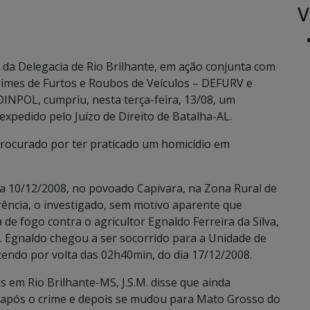
V
o da Delegacia de Rio Brilhante, em ação conjunta com
rimes de Furtos e Roubos de Veículos – DEFURV e
– DINPOL, cumpriu, nesta terça-feira, 13/08, um
expedido pelo Juízo de Direito de Batalha-AL.
a procurado por ter praticado um homicídio em
ia 10/12/2008, no povoado Capivara, na Zona Rural de
rência, o investigado, sem motivo aparente que
 de fogo contra o agricultor Egnaldo Ferreira da Silva,
e. Egnaldo chegou a ser socorrido para a Unidade de
endo por volta das 02h40min, do dia 17/12/2008.
is em Rio Brilhante-MS, J.S.M. disse que ainda
após o crime e depois se mudou para Mato Grosso do