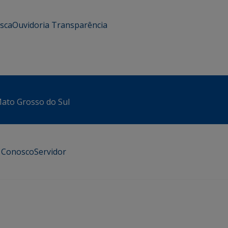
usca
Ouvidoria
Transparência
 Mato Grosso do Sul
e Conosco
Servidor