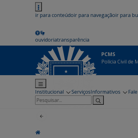
ir para conteúdo
ir para navegação
ir para b
ouvidoria
transparência
PCMS
Polícia Civil de
Institucional
Serviços
Informativos
Fal
Pesquisar
por: