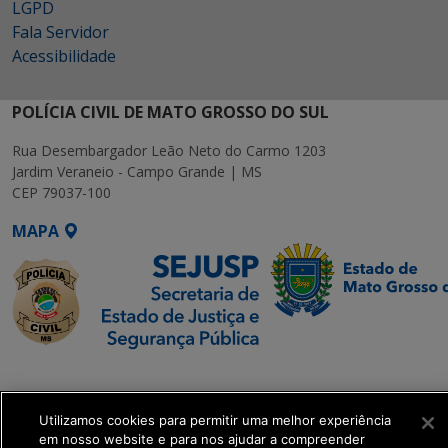
LGPD
Fala Servidor
Acessibilidade
POLÍCIA CIVIL DE MATO GROSSO DO SUL
Rua Desembargador Leão Neto do Carmo 1203
Jardim Veraneio - Campo Grande | MS
CEP 79037-100
MAPA
SETDIG | Secretaria-
Executiva de
Transformação Digital
Utilizamos cookies para permitir uma melhor experiência
em nosso website e para nos ajudar a compreender