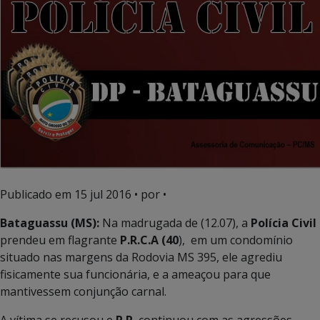
Publicado em
15 jul 2016
• por •
Bataguassu (MS):
Na madrugada de (12.07), a
Polícia Civil
prendeu em flagrante
P.R.C.A (40
), em um condomínio
situado nas margens da Rodovia MS 395, ele agrediu
fisicamente sua funcionária, e a ameaçou para que
mantivessem conjunção carnal.
A vítima se recusou e
P.R.
continuou com as agressões