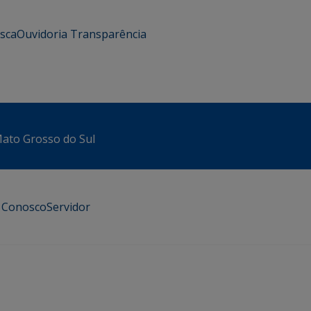
usca
Ouvidoria
Transparência
 Mato Grosso do Sul
e Conosco
Servidor