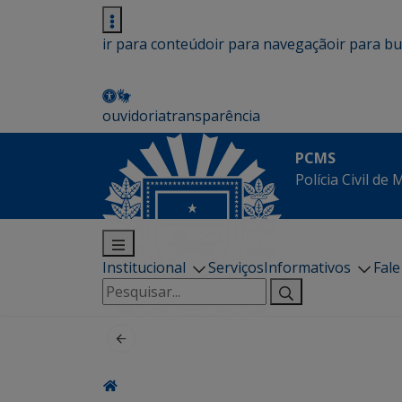
ir para conteúdo
ir para navegação
ir para b
ouvidoria
transparência
PCMS
Polícia Civil de
Institucional
Serviços
Informativos
Fal
Pesquisar
por: