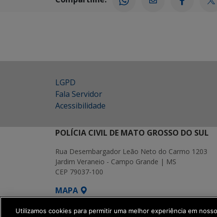
LGPD
Fala Servidor
Acessibilidade
POLÍCIA CIVIL DE MATO GROSSO DO SUL
Rua Desembargador Leão Neto do Carmo 1203
Jardim Veraneio - Campo Grande | MS
CEP 79037-100
MAPA
SETDIG | Secretaria-Executiva de Transf
Utilizamos cookies para permitir uma melhor experiência em noss