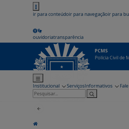
ir para conteúdo
ir para navegação
ir para b
ouvidoria
transparência
PCMS
Polícia Civil de
Institucional
Serviços
Informativos
Fal
Pesquisar
por: