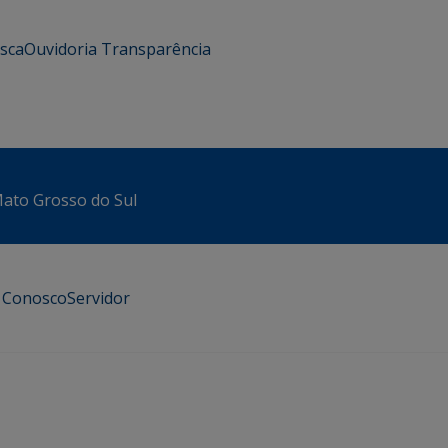
usca
Ouvidoria
Transparência
 Mato Grosso do Sul
e Conosco
Servidor