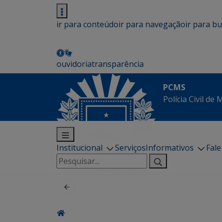
ir para conteúdo
ir para navegação
ir para b
ouvidoria
transparência
PCMS
Polícia Civil de
Institucional
Serviços
Informativos
Fal
Pesquisar
por: