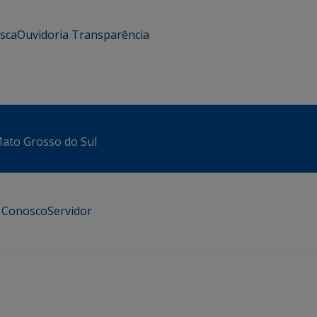
usca
Ouvidoria
Transparência
 Mato Grosso do Sul
e Conosco
Servidor