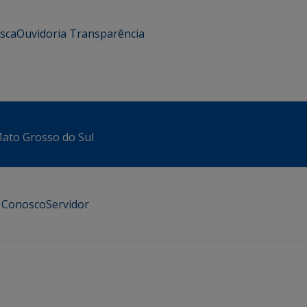
usca
Ouvidoria
Transparência
 Mato Grosso do Sul
e Conosco
Servidor