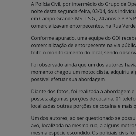
A Polícia Civil, por intermédio do Grupo de O
noite desta segunda-feira, 03/04, dois indiví
em Campo Grande-MS. L.S.G., 24 anos e P.P.S
comercializavam entorpecentes, na Rua Verde
Conforme apurado, uma equipe do GOI recebeu
comercialização de entorpecente na via pública
feito o monitoramento do local, sendo observ
Foi observado ainda que um dos autores havia
momento chegou um motociclista, adquiriu al
possível efetuar sua abordagem.
Diante dos fatos, foi realizada a abordagem e
posses: algumas porções de cocaína, 01 telefon
localizadas outras porções de cocaína e mais 
Um dos autores, ao ser questionado se possuí
avó, localizada na mesma rua, a alguns metro
mesma espécie escondido. Os policiais civis fo