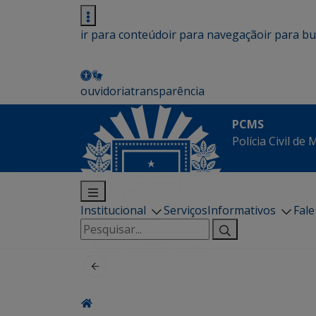
ir para conteúdo
ir para navegação
ir para b
ouvidoria
transparência
PCMS
Polícia Civil de
Institucional
Serviços
Informativos
Fal
Pesquisar
por: