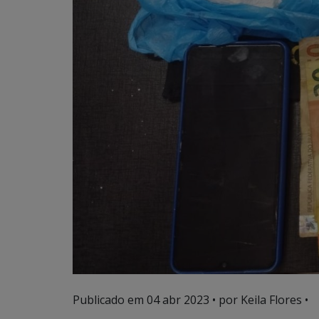
Publicado em
04 abr 2023
• por Keila Flores •