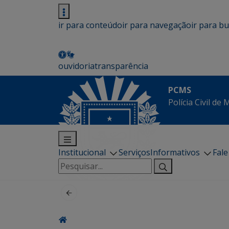
ir para conteúdo
ir para navegação
ir para b
ouvidoria
transparência
PCMS
Polícia Civil de
Institucional
Serviços
Informativos
Fal
Pesquisar
por: