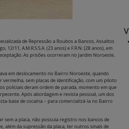
V
specializada de Repressão a Roubos a Bancos, Assaltos
12/11, A.M.R.S.S.A. (23 anos) e F.R.N. (28 anos), em
 receptação. As prisões ocorreram no Jardim Noroeste,
ava em deslocamento no Bairro Noroeste, quando
r vermelha, sem placas de identificação, com um piloto
, os policiais deram ordem de parada, momento em que
rpecente. Após abordagem e revista pessoal, um dos
ta-base de cocaína – para comercializá-la no Bairro
tar sem a placa, não possuía registro nos bancos de
e, além da supressão da placa, ter outros sinais de