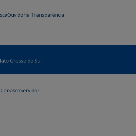
usca
Ouvidoria
Transparência
 Mato Grosso do Sul
e Conosco
Servidor