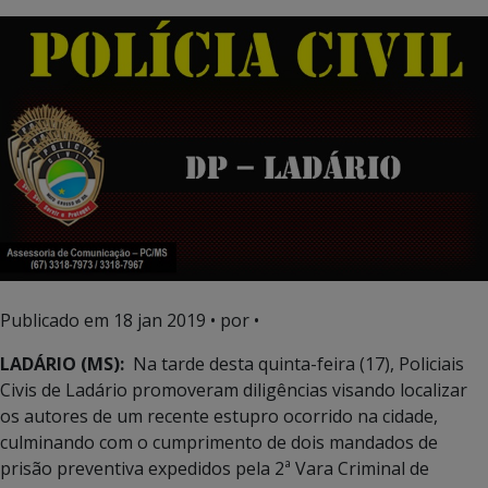
Publicado em
18 jan 2019
• por •
LADÁRIO (MS):
Na tarde desta quinta-feira (17), Policiais
Civis de Ladário promoveram diligências visando localizar
os autores de um recente estupro ocorrido na cidade,
culminando com o cumprimento de dois mandados de
prisão preventiva expedidos pela 2ª Vara Criminal de