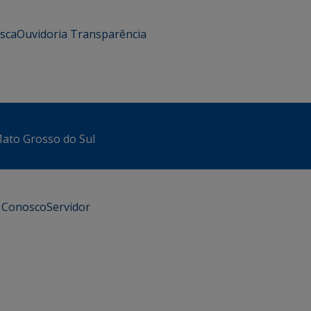
usca
Ouvidoria
Transparência
 Mato Grosso do Sul
e Conosco
Servidor