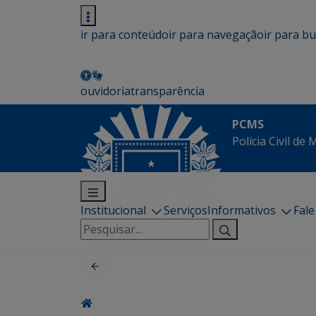
ir para conteúdo
ir para navegação
ir para b
ouvidoria
transparência
PCMS
Polícia Civil de
Institucional
Serviços
Informativos
Fal
Pesquisar
por: