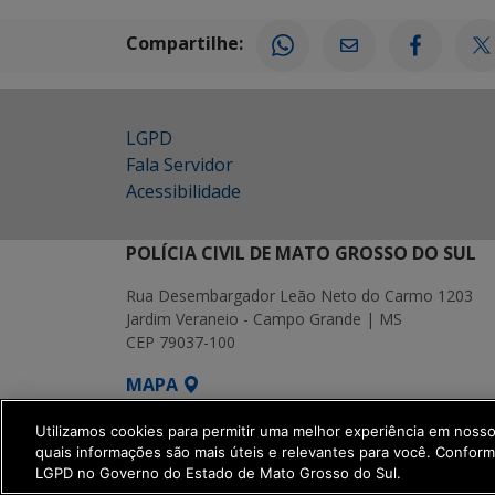
Compartilhe:
LGPD
Fala Servidor
Acessibilidade
POLÍCIA CIVIL DE MATO GROSSO DO SUL
Rua Desembargador Leão Neto do Carmo 1203
Jardim Veraneio - Campo Grande | MS
CEP 79037-100
MAPA
SETDIG | Secretaria-Executiva de Transf
Utilizamos cookies para permitir uma melhor experiência em noss
quais informações são mais úteis e relevantes para você. Confor
LGPD no Governo do Estado de Mato Grosso do Sul.
get_footer();