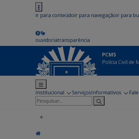
ir para conteúdo
ir para navegação
ir para b
ouvidoria
transparência
PCMS
Polícia Civil de
Institucional
Serviços
Informativos
Fal
Pesquisar
por: