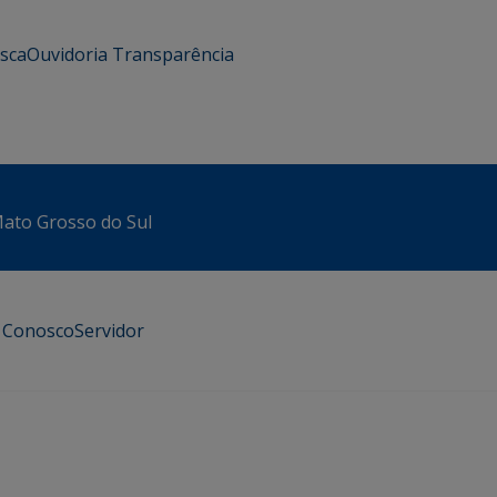
usca
Ouvidoria
Transparência
 Mato Grosso do Sul
e Conosco
Servidor