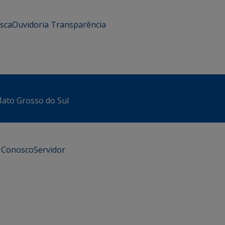
usca
Ouvidoria
Transparência
 Mato Grosso do Sul
e Conosco
Servidor