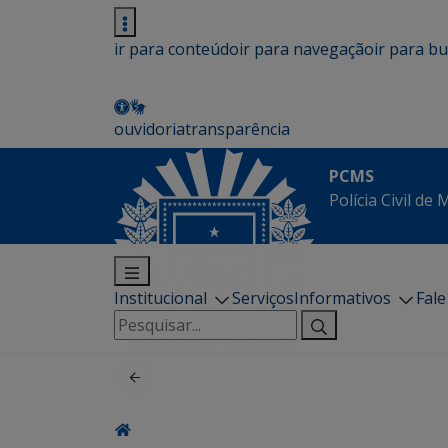
ir para conteúdo
ir para navegação
ir para b
ouvidoria
transparência
PCMS
Polícia Civil de
Institucional
Serviços
Informativos
Fal
Pesquisar
por: