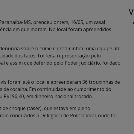
V
de Paranaíba-MS, prendeu ontem, 16/05, um casal
sidência em que moram. No local foram apreendidos
a denúncia sobre o crime e encaminhou uma equipe até
cidade dos fatos. Foi feita representação pelo
 e assim que deferido pelo Poder Judiciário, foi dado
civis foram até o local e apreenderam 36 trouxinhas de
as de cocaína. Em continuidade ao cumprimento do
u R$196,40, em dinheiro nacional trocado.
a de choque (taser), que estava em pleno
m conduzidos à Delegacia de Polícia local, onde foi