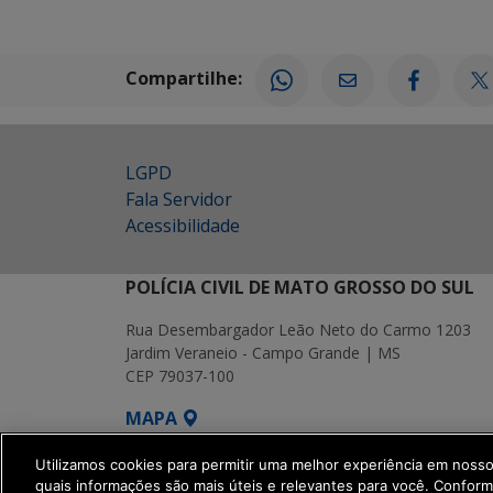
Compartilhe:
LGPD
Fala Servidor
Acessibilidade
POLÍCIA CIVIL DE MATO GROSSO DO SUL
Rua Desembargador Leão Neto do Carmo 1203
Jardim Veraneio - Campo Grande | MS
CEP 79037-100
MAPA
SETDIG | Secretaria-Executiva de Transf
Utilizamos cookies para permitir uma melhor experiência em noss
quais informações são mais úteis e relevantes para você. Confor