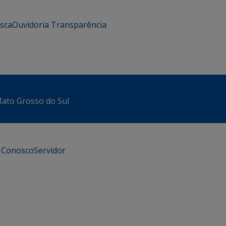
usca
Ouvidoria
Transparência
 Mato Grosso do Sul
e Conosco
Servidor