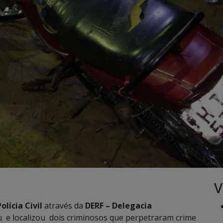
V
Polícia Civil
através da
DERF – Delegacia
u e localizou dois criminosos que perpetraram crime