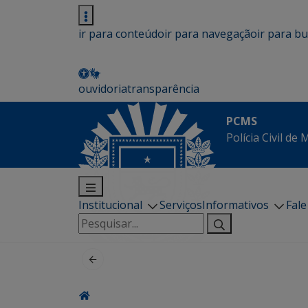
ir para conteúdo
ir para navegação
ir para b
ouvidoria
transparência
PCMS
Polícia Civil de
Institucional
Serviços
Informativos
Fal
Pesquisar
por: