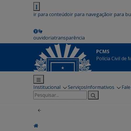
ir para conteúdo
ir para navegação
ir para b
ouvidoria
transparência
PCMS
Polícia Civil de
Institucional
Serviços
Informativos
Fal
Pesquisar
por: