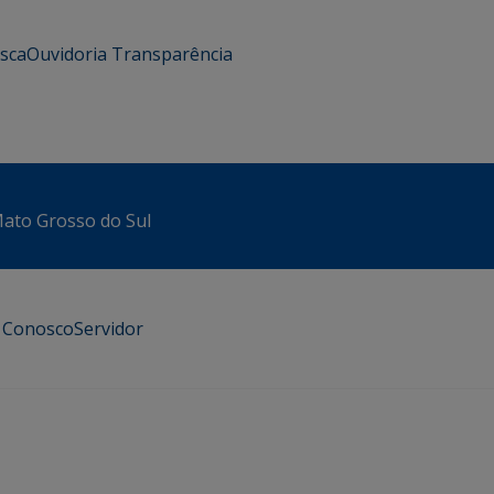
usca
Ouvidoria
Transparência
 Mato Grosso do Sul
e Conosco
Servidor