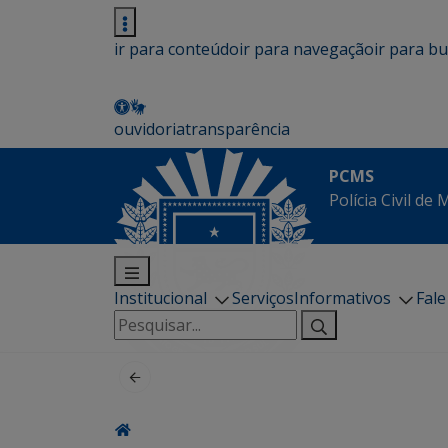
ir para conteúdo
ir para navegação
ir para b
ouvidoria
transparência
PCMS
Polícia Civil de
Institucional
Serviços
Informativos
Fal
Pesquisar
por: