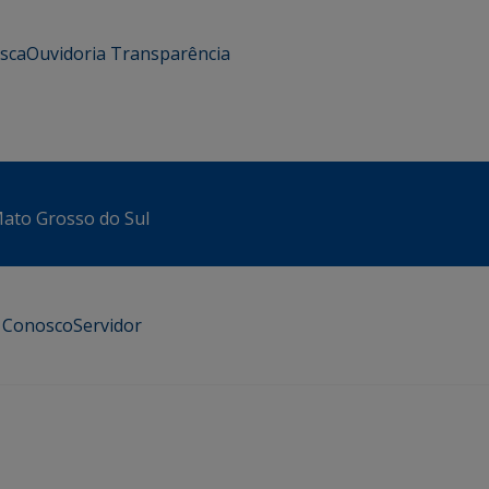
usca
Ouvidoria
Transparência
 Mato Grosso do Sul
e Conosco
Servidor