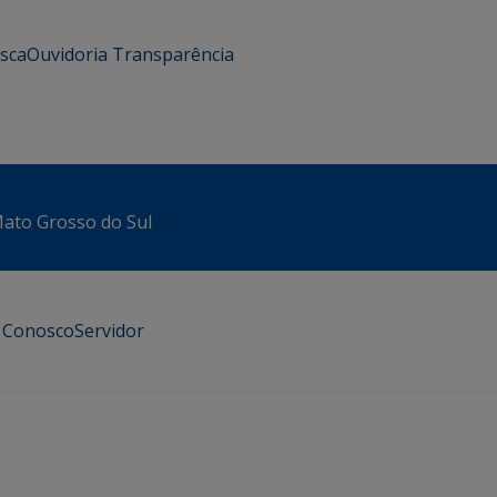
usca
Ouvidoria
Transparência
 Mato Grosso do Sul
e Conosco
Servidor