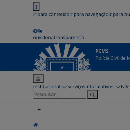
ir para conteúdo
ir para navegação
ir para b
ouvidoria
transparência
PCMS
Polícia Civil de
Institucional
Serviços
Informativos
Fal
Pesquisar
por: