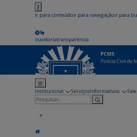
ir para conteúdo
ir para navegação
ir para b
ouvidoria
transparência
PCMS
Polícia Civil de
Institucional
Serviços
Informativos
Fal
Pesquisar
por: