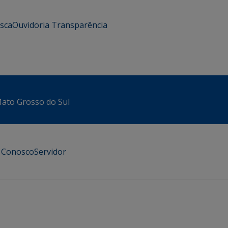
usca
Ouvidoria
Transparência
 Mato Grosso do Sul
e Conosco
Servidor