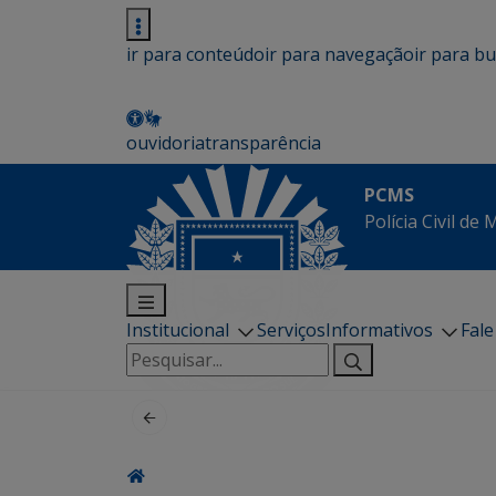
ir para conteúdo
ir para navegação
ir para b
ouvidoria
transparência
PCMS
Polícia Civil de
Institucional
Serviços
Informativos
Fal
Pesquisar
por: