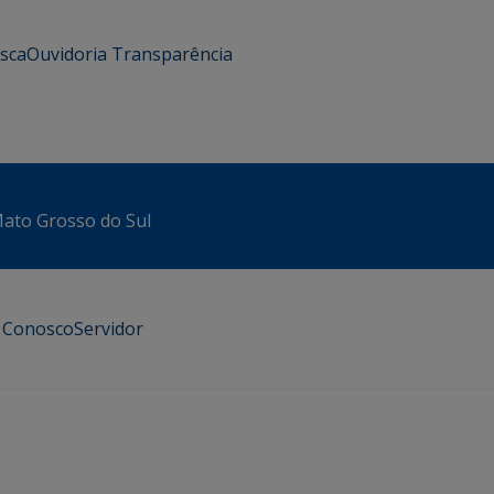
usca
Ouvidoria
Transparência
 Mato Grosso do Sul
e Conosco
Servidor