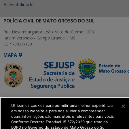
Acessibilidade
POLÍCIA CIVIL DE MATO GROSSO DO SUL
Rua Desembargador Leão Neto do Carmo 1203
Jardim Veraneio - Campo Grande | MS
CEP 79037-100
MAPA
SETDIG | Secretaria-
Executiva de
Utilizamos cookies para permitir uma melhor experiência
Transformação Digital
em nosso website e para nos ajudar a compreender
quais informações são mais úteis e relevantes para você.
Conforme Decreto Estadual 15.572/2020 que trata da
get_footer();
LGPD no Governo do Estado de Mato Grosso do Sul.