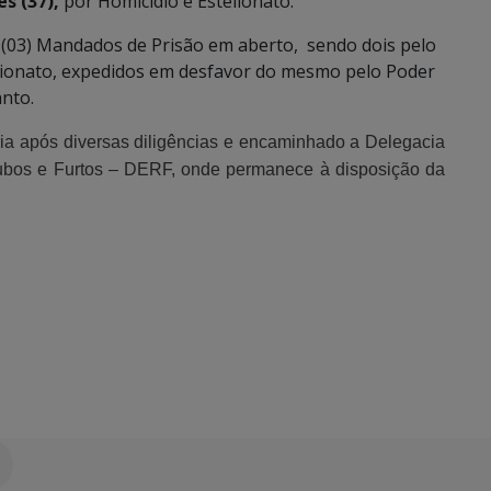
s (37),
por Homicídio e Estelionato.
 (03) Mandados de Prisão em aberto, sendo dois pelo
elionato, expedidos em desfavor do mesmo pelo Poder
anto.
oria após diversas diligências e encaminhado a Delegacia
ubos e Furtos – DERF, onde permanece à disposição da