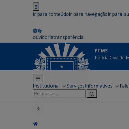
ir para conteúdo
ir para navegação
ir para b
ouvidoria
transparência
PCMS
Polícia Civil de
Institucional
Serviços
Informativos
Fal
Pesquisar
por: