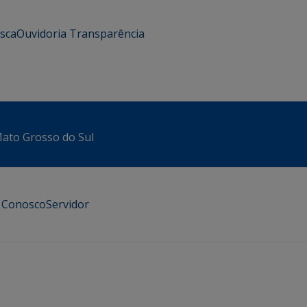
usca
Ouvidoria
Transparência
 Mato Grosso do Sul
e Conosco
Servidor