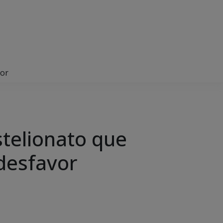
vor
stelionato que
desfavor