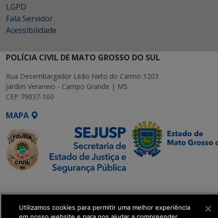
LGPD
Fala Servidor
Acessibilidade
POLÍCIA CIVIL DE MATO GROSSO DO SUL
Rua Desembargador Leão Neto do Carmo 1203
Jardim Veraneio - Campo Grande | MS
CEP 79037-100
MAPA
SETDIG | Secretaria-
Executiva de
Transformação Digital
Utilizamos cookies para permitir uma melhor experiência
em nosso website e para nos ajudar a compreender